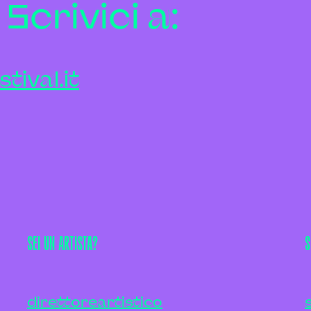
crivici a:
tival.it
SEI UN ARTISTA?
S
direttoreartistico