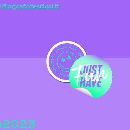
@filagostofestival.it
to2023