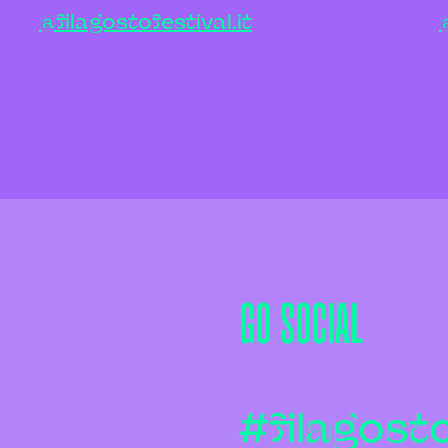
@filagostofestival.it
GO SOCIAL
#filagos