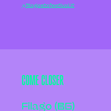
@filagostofestival.it
COME CLOSER
Filago (BG)